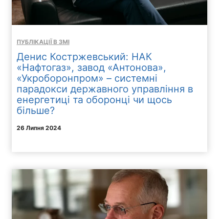
ПУБЛІКАЦІЇ В ЗМІ
Денис Костржевський: НАК
«Нафтогаз», завод «Антонова»,
«Укроборонпром» – системні
парадокси державного управління в
енергетиці та оборонці чи щось
більше?
26 Липня 2024