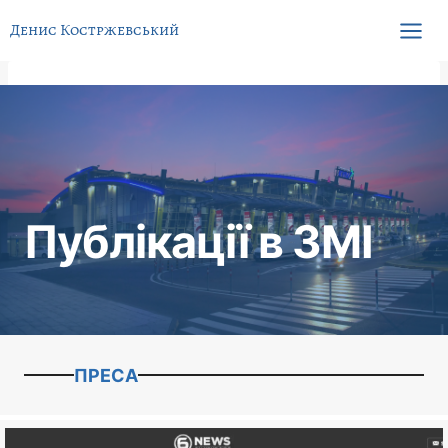
Перейти
Денис Костржевський
до
вмісту
Публікації в ЗМІ
ПРЕСА